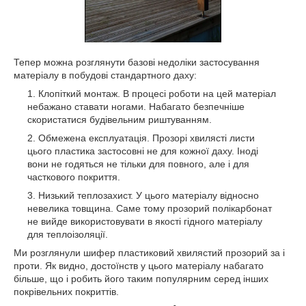
Тепер можна розглянути базові недоліки застосування
матеріалу в побудові стандартного даху:
Клопіткий монтаж. В процесі роботи на цей матеріал
небажано ставати ногами. Набагато безпечніше
скористатися будівельним риштуванням.
Обмежена експлуатація. Прозорі хвилясті листи
цього пластика застосовні не для кожної даху. Іноді
вони не годяться не тільки для повного, але і для
часткового покриття.
Низький теплозахист. У цього матеріалу відносно
невелика товщина. Саме тому прозорий полікарбонат
не вийде використовувати в якості гідного матеріалу
для теплоізоляції.
Ми розглянули шифер пластиковий хвилястий прозорий за і
проти. Як видно, достоїнств у цього матеріалу набагато
більше, що і робить його таким популярним серед інших
покрівельних покриттів.