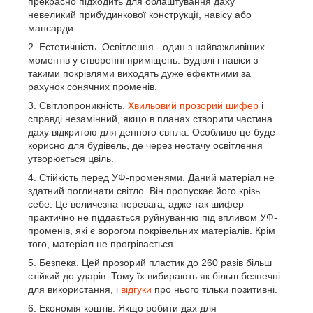
прекрасно підходить для облаштування даху
невеликий прибудинкової конструкції, навісу або
мансарди.
Естетичність. Освітлення - один з найважливіших
моментів у створенні приміщень. Будівлі і навіси з
такими покрівлями виходять дуже ефектними за
рахунок сонячних променів.
Світлопроникність.
Хвильовий прозорий шифер
і
справді незамінний, якщо в планах створити частина
даху відкритою для денного світла. Особливо це буде
корисно для будівель, де через нестачу освітлення
утворюється цвіль.
Стійкість перед УФ-променями. Даний матеріал не
здатний поглинати світло. Він пропускає його крізь
себе. Це величезна перевага, адже так шифер
практично не піддається руйнуванню під впливом УФ-
променів, які є ворогом покрівельних матеріалів. Крім
того, матеріал не прогрівається.
Безпека. Цей прозорий пластик до 260 разів більш
стійкий до ударів. Тому їх вибирають як більш безпечні
для використання, і
відгуки
про нього тільки позитивні.
Економія коштів. Якщо робити дах для