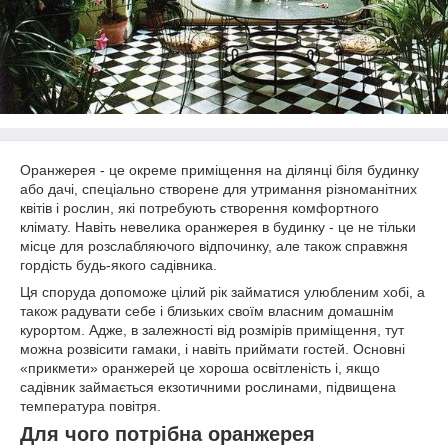
Оранжерея - це окреме приміщення на ділянці біля будинку
або дачі, спеціально створене для утримання різноманітних
квітів і рослин, які потребують створення комфортного
клімату. Навіть невелика оранжерея в будинку - це не тільки
місце для розслабляючого відпочинку, але також справжня
гордість будь-якого садівника.
Ця споруда допоможе цілий рік займатися улюбленим хобі, а
також радувати себе і близьких своїм власним домашнім
курортом. Адже, в залежності від розмірів приміщення, тут
можна розвісити гамаки, і навіть приймати гостей. Основні
«прикмети» оранжерей це хороша освітленість і, якщо
садівник займається екзотичними рослинами, підвищена
температура повітря.
Для чого потрібна оранжерея