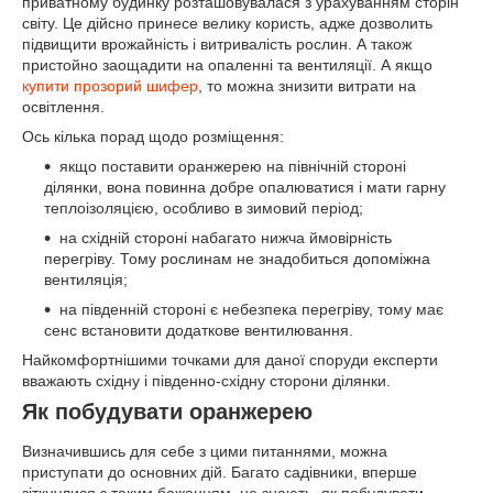
приватному будинку розташовувалася з урахуванням сторін
світу. Це дійсно принесе велику користь, адже дозволить
підвищити врожайність і витривалість рослин. А також
пристойно заощадити на опаленні та вентиляції. А якщо
купити прозорий шифер
, то можна знизити витрати на
освітлення.
Ось кілька порад щодо розміщення:
якщо поставити оранжерею на північній стороні
ділянки, вона повинна добре опалюватися і мати гарну
теплоізоляцією, особливо в зимовий період;
на східній стороні набагато нижча ймовірність
перегріву. Тому рослинам не знадобиться допоміжна
вентиляція;
на південній стороні є небезпека перегріву, тому має
сенс встановити додаткове вентилювання.
Найкомфортнішими точками для даної споруди експерти
вважають східну і південно-східну сторони ділянки.
Як побудувати оранжерею
Визначившись для себе з цими питаннями, можна
приступати до основних дій. Багато садівники, вперше
зіткнулися з таким бажанням, не знають, як побудувати