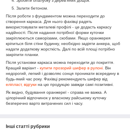
Зробити опалубку з дерев'яних дощок.
Залити бетоном.
Після роботи з фундаментом можна переходити до
створення каркаса. Для нього фахівці радять
використовувати металеві профілі - це додасть каркасу
надійності. Після надання потрібної форми куточки
закріплюються саморізами, скобами. Якщо оранжерея
кріпиться біля стіни будинку, необхідно задіяти анкера, щоб
надати додаткову жорсткість. Далі по всій площі потрібно
закріпити планки.
Після установки каркаса можна переходити до покриття.
Кращий варіант -
купити прозорий шифер в рулоні.
Він
недорогий, легкий і дозволяє сонця проникати всередину в
будь-який час року. Фахівці рекомендують шифер від
еліпласт, відгуки
на цю продукцію завжди самі позитивні.
Як видно, будування оранжереї - справа не важка. А
цілорічний відпочинок у власному райському куточку
безперечно варто витрачених сил і часу.
Інші статті рубрики