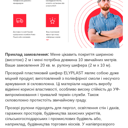
Приклад замовлення:
Мене цікавить покриття шириною
(висотою) 2 м і мені потрібна довжина 10 звичайних метрів.
Ваше замовлення 20 кв. м. рулону шифера (2 м х 10 м).
Прозорий пластиковий шифер ELYPLAST являє собою дуже
міцний продукт, виготовлений з поліефірної смоли і несучого
армування зі скловолокна. Ці матеріали надають виробу
відмінні корисні властивості, особливо високу стійкість до УФ-
випромінювання і тривалий термін служби. Також
скловолокно протистоїть звичайному граду.
Прозорі рулони підходять для пергол, освітлення стін і дахів,
гаражних просторів, будівництва захисних укриттів,
сільськогосподарських і промислових будівель або,
наприклад, будівництва торгових кіосків. У напівпрозорого