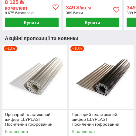
8 125
₴/
кріплень по металу 200
349
349
₴/кв.м
комплект
шт.
8 675 ₴/комплект
389 ₴/кв.м
389 ₴
Купити
Купити
Акційні пропозиції та новинки
–10%
–10%
Прозорий пластиковий
Прозорий пластиковий
шифер ELYPLAST
шифер ELYPLAST
Посилений гофрований
Посилений гофрований
(Безбарвний)
(Бронзовий)
В наявності
В наявності