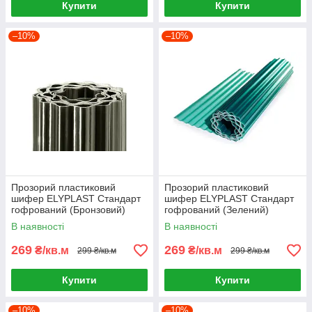
Купити
Купити
–10%
–10%
Прозорий пластиковий
Прозорий пластиковий
шифер ELYPLAST Стандарт
шифер ELYPLAST Стандарт
гофрований (Бронзовий)
гофрований (Зелений)
В наявності
В наявності
269
269
₴/кв.м
₴/кв.м
299 ₴/кв.м
299 ₴/кв.м
Купити
Купити
–10%
–10%