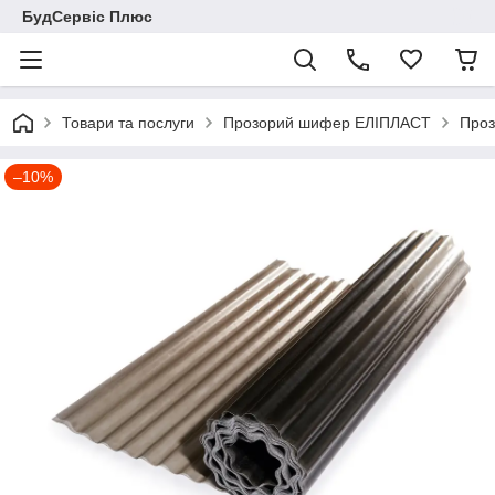
БудСервіс Плюс
Товари та послуги
Прозорий шифер ЕЛІПЛАСТ
Проз
–10%