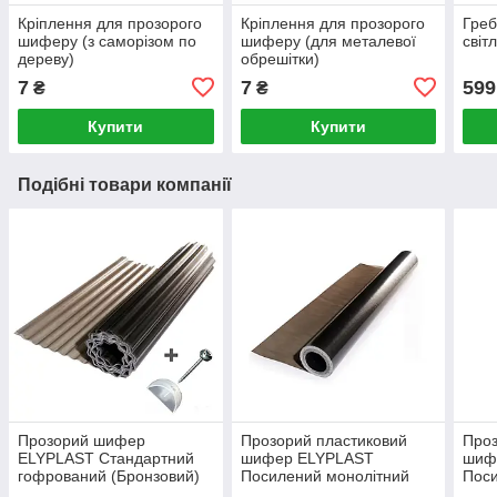
Кріплення для прозорого
Кріплення для прозорого
Греб
шиферу (з саморізом по
шиферу (для металевої
світ
дереву)
обрешітки)
7
7
599
₴
₴
Купити
Купити
Подібні товари компанії
Прозорий шифер
Прозорий пластиковий
Проз
ELYPLAST Стандартний
шифер ELYPLAST
шиф
гофрований (Бронзовий)
Посилений монолітний
Пос
2.5 Х 10 м + набір
(Бронзовий)
(Без