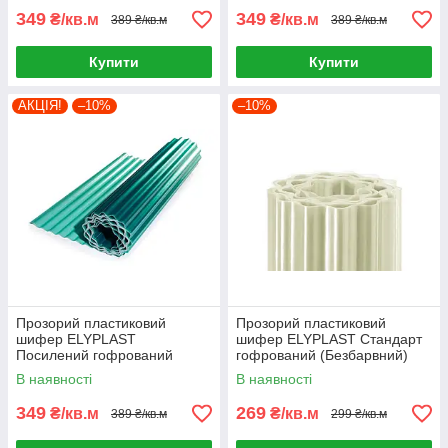
349
349
₴/кв.м
₴/кв.м
389 ₴/кв.м
389 ₴/кв.м
Купити
Купити
АКЦІЯ!
–10%
–10%
Прозорий пластиковий
Прозорий пластиковий
шифер ELYPLAST
шифер ELYPLAST Стандарт
Посилений гофрований
гофрований (Безбарвний)
(Зелений)
В наявності
В наявності
349
269
₴/кв.м
₴/кв.м
389 ₴/кв.м
299 ₴/кв.м