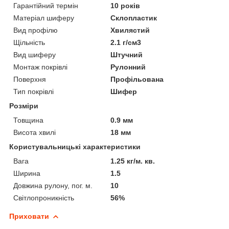
Гарантійний термін
10 років
Матеріал шиферу
Склопластик
Вид профілю
Хвилястий
Щільність
2.1 г/см3
Вид шиферу
Штучний
Монтаж покрівлі
Рулонний
Поверхня
Профільована
Тип покрівлі
Шифер
Розміри
Товщина
0.9 мм
Висота хвилі
18 мм
Користувальницькі характеристики
Вага
1.25 кг/м. кв.
Ширина
1.5
Довжина рулону, пог. м.
10
Світлопроникність
56%
Приховати