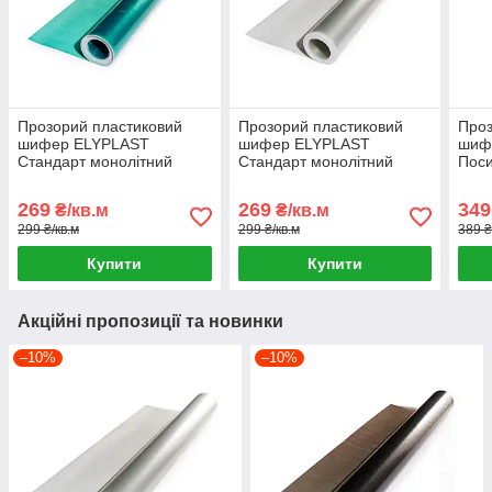
Прозорий пластиковий
Прозорий пластиковий
Проз
шифер ELYPLAST
шифер ELYPLAST
шиф
Стандарт монолітний
Стандарт монолітний
Поси
(Зелений)
(Безбарвний)
(Бро
269
269
349
₴/кв.м
₴/кв.м
299 ₴/кв.м
299 ₴/кв.м
389 ₴
Купити
Купити
Акційні пропозиції та новинки
–10%
–10%