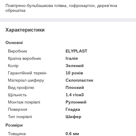
Повітряно-бульбашкова плівка, гофрокартон, дерев'яна
обрешітка
Характеристики
Основні
Виробник
ELYPLAST
Країна виробник
Італія
Колір
Зелений
Гарантійний термін
10 років
Матеріал шиферу
Склопластик
Вид профілю
Плоский
Щільність
1.4 г/см3
Монтаж покрівлі
Рулонний
Поверхня
Гладка
Тип покрівлі
Шифер
Розміри
Товщина
0.6 мм