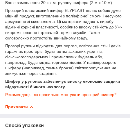
Ваше замовлення 20 кв. м. рулону шифера (2 м х 10 м).
Прозорий пластиковий шифер ELYPLAST являє собою дуже
міцний продукт, виготовлений з поліефірної смоли і несучого
армування зі скловолокна. Ці матеріали надають виробу
відмінні корисні властивості, особливо високу стійкість до УФ-
випромінювання і тривалий термін служби. Також
скловолокно протистоїть звичайному граду.
Прозорі рулони підходять для пергол, освітлення стін і дахів,
гаражних просторів, будівництва захисних укриттів,
сільськогосподарських і промислових будівель або,
наприклад, будівництва торгових кіосків. У напівпрозорого
шиферу (наприклад, темна бронза) світлопропускання не
знижується через старіння.
Шифер у рулонах забезпечує високу економію завдяки
відсутності бічного нахлесту.
Рекомендація: як правильно монтувати прозорий шифер?
Приховати
Спосіб упаковки