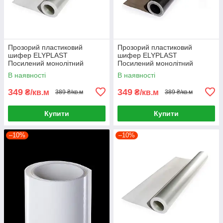
Прозорий пластиковий
Прозорий пластиковий
шифер ELYPLAST
шифер ELYPLAST
Посилений монолітний
Посилений монолітний
(Безбарвний)
(Бронзовий)
В наявності
В наявності
349
349
₴/кв.м
₴/кв.м
389 ₴/кв.м
389 ₴/кв.м
Купити
Купити
–10%
–10%