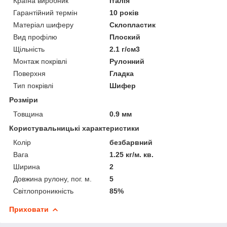
Країна виробник
Італія
Гарантійний термін
10 років
Матеріал шиферу
Склопластик
Вид профілю
Плоский
Щільність
2.1 г/см3
Монтаж покрівлі
Рулонний
Поверхня
Гладка
Тип покрівлі
Шифер
Розміри
Товщина
0.9 мм
Користувальницькі характеристики
Колір
безбарвний
Вага
1.25 кг/м. кв.
Ширина
2
Довжина рулону, пог. м.
5
Світлопроникність
85%
Приховати