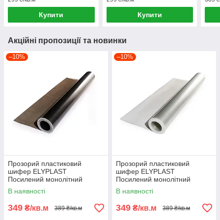
Купити
Купити
Акційні пропозиції та новинки
–10%
–10%
Прозорий пластиковий
Прозорий пластиковий
шифер ELYPLAST
шифер ELYPLAST
Посилений монолітний
Посилений монолітний
(Бронзовий)
(Безбарвний)
В наявності
В наявності
349
349
₴/кв.м
₴/кв.м
389 ₴/кв.м
389 ₴/кв.м