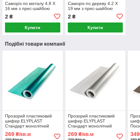
Саморіз по металу 4.8 Х
Саморіз по дереву 4.2 Х
16 мм з прес-шайбою
19 мм з прес-шайбою
2
2
₴
₴
Купити
Купити
Подібні товари компанії
Прозорий пластиковий
Прозорий пластиковий
Проз
шифер ELYPLAST
шифер ELYPLAST
шиф
Стандарт монолітний
Стандарт монолітний
Поси
(Зелений)
(Безбарвний)
(Бро
269
269
349
₴/кв.м
₴/кв.м
299 ₴/кв.м
299 ₴/кв.м
389 ₴