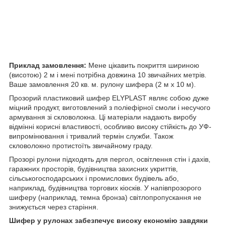
Приклад замовлення:
Мене цікавить покриття шириною
(висотою) 2 м і мені потрібна довжина 10 звичайних метрів.
Ваше замовлення 20 кв. м. рулону шифера (2 м х 10 м).
Прозорий пластиковий шифер ELYPLAST являє собою дуже
міцний продукт, виготовлений з поліефірної смоли і несучого
армування зі скловолокна. Ці матеріали надають виробу
відмінні корисні властивості, особливо високу стійкість до УФ-
випромінювання і тривалий термін служби. Також
скловолокно протистоїть звичайному граду.
Прозорі рулони підходять для пергол, освітлення стін і дахів,
гаражних просторів, будівництва захисних укриттів,
сільськогосподарських і промислових будівель або,
наприклад, будівництва торгових кіосків. У напівпрозорого
шиферу (наприклад, темна бронза) світлопропускання не
знижується через старіння.
Шифер у рулонах забезпечує високу економію завдяки