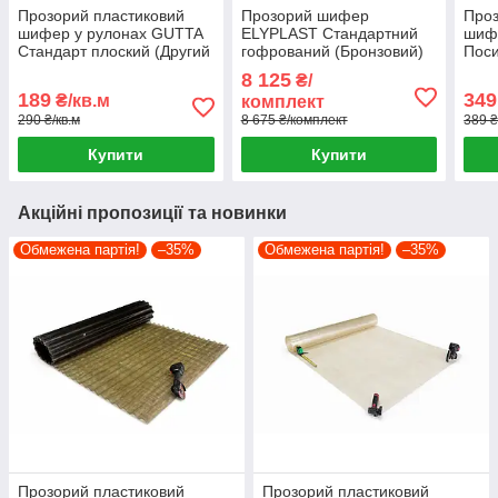
Прозорий пластиковий
Прозорий шифер
Проз
шифер у рулонах GUTTA
ELYPLAST Стандартний
шиф
Стандарт плоский (Другий
гофрований (Бронзовий)
Поси
сорт)
2.5 Х 10 м + набір
(Бро
8 125
₴/
кріплень по металу 200
189
349
₴/кв.м
комплект
шт.
290 ₴/кв.м
8 675 ₴/комплект
389 ₴
Купити
Купити
Акційні пропозиції та новинки
Обмежена партія!
–35%
Обмежена партія!
–35%
Прозорий пластиковий
Прозорий пластиковий