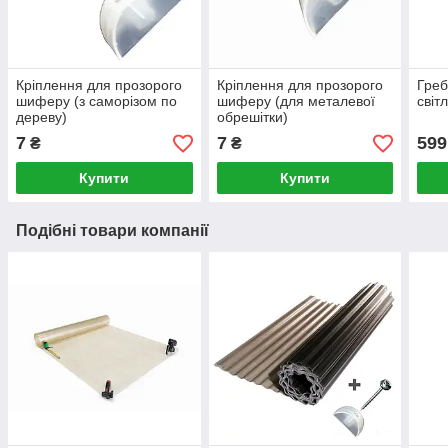
Кріплення для прозорого
Кріплення для прозорого
Греб
шиферу (з саморізом по
шиферу (для металевої
світ
дереву)
обрешітки)
7
7
599
₴
₴
Купити
Купити
Подібні товари компанії