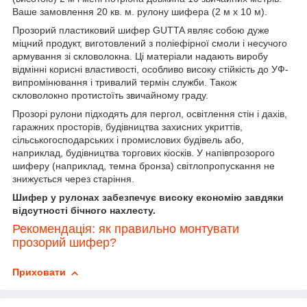
Ваше замовлення 20 кв. м. рулону шифера (2 м х 10 м).
Прозорий пластиковий шифер GUTTA являє собою дуже
міцний продукт, виготовлений з поліефірної смоли і несучого
армування зі скловолокна. Ці матеріали надають виробу
відмінні корисні властивості, особливо високу стійкість до УФ-
випромінювання і тривалий термін служби. Також
скловолокно протистоїть звичайному граду.
Прозорі рулони підходять для пергол, освітлення стін і дахів,
гаражних просторів, будівництва захисних укриттів,
сільськогосподарських і промислових будівель або,
наприклад, будівництва торгових кіосків. У напівпрозорого
шиферу (наприклад, темна бронза) світлопропускання не
знижується через старіння.
Шифер у рулонах забезпечує високу економію завдяки
відсутності бічного нахлесту.
Рекомендація: як правильно монтувати
прозорий шифер?
Приховати