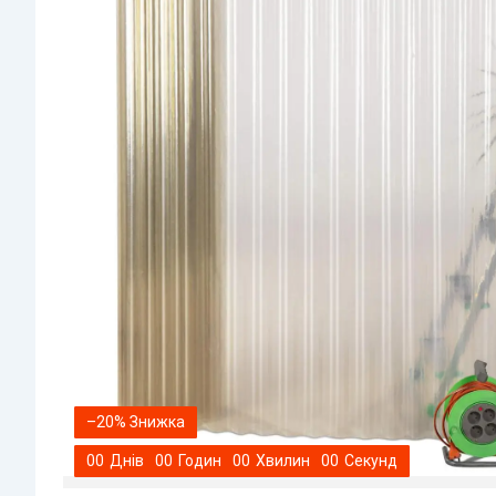
–20%
0
0
Днів
0
0
Годин
0
0
Хвилин
0
0
Секунд