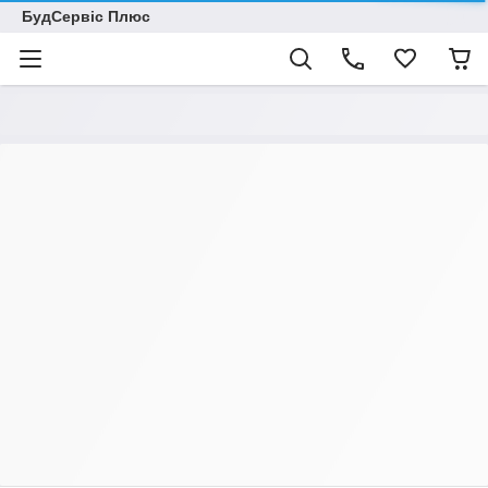
БудСервіс Плюс