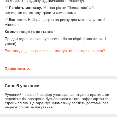
на морозі (на відміну від звичайного пластику).
✅
Легкість монтажу:
Можна різати "болгаркою" або
ножицями по металу, кріпити саморізами.
✅
Економія:
Найкраща ціна на ринку для матеріалу такої
міцності.
Комплектація та доставка
Продаж здійснюється рулонами або на відріз (вказати ваші
умови).
Рекомендація: як правильно монтувати прозорий шифер?
Приховати
Спосіб упаковки
Рулонний прозорий шифер упаковується згідно з правилами
перевізників: повітряно-бульбашкова плівка, гофрокартон та
стрейч-плівка. Це гарантує мінімальну вартість доставки без
націнок пошти за пакування.