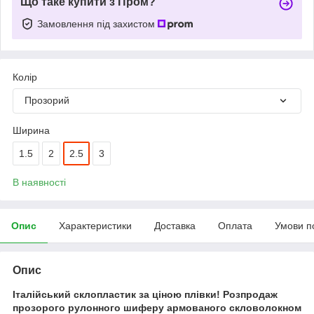
Що таке купити з Пром?
Замовлення під захистом
Колір
Прозорий
Ширина
1.5
2
2.5
3
В наявності
Опис
Характеристики
Доставка
Оплата
Умови п
Опис
Італійський склопластик за ціною плівки! Розпродаж
прозорого рулонного шиферу армованого скловолокном