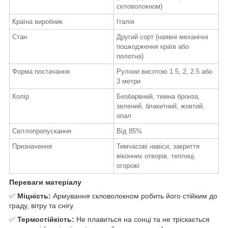
скловолокном)
Країна виробник
Італія
Стан
Другий сорт (наявні механічні
пошкодження країв або
полотна)
Форма постачання
Рулони висотою 1.5, 2, 2.5 або
3 метри
Колір
Безбарвний, темна бронза,
зелений, блакитний, жовтий,
опал
Світлопропускання
Від 85%
Призначення
Тимчасові навіси, закриття
віконних отворів, теплиці,
огорожі
Переваги матеріалу
✅
Міцність:
Армування скловолокном робить його стійким до
граду, вітру та снігу.
✅
Термостійкість:
Не плавиться на сонці та не тріскається