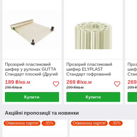
Прозорий пластиковий
Прозорий пластиковий
Проз
шифер у рулонах GUTTA
шифер ELYPLAST
шиф
Стандарт плоский (Другий
Стандарт гофрований
Стан
сорт)
(Безбарвний)
(Мол
189
269
269
₴/кв.м
₴/кв.м
290 ₴/кв.м
299 ₴/кв.м
299 ₴
Купити
Купити
Акційні пропозиції та новинки
Обмежена партія!
–35%
Обмежена партія!
–35%