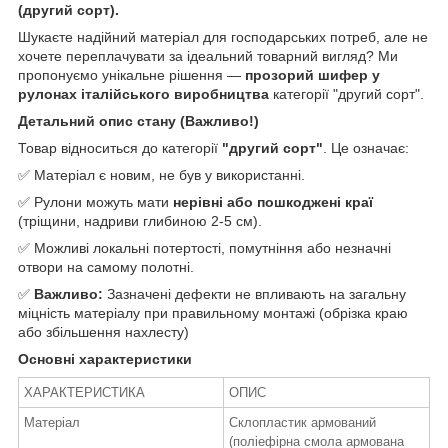
(другий сорт).
Шукаєте надійний матеріал для господарських потреб, але не
хочете переплачувати за ідеальний товарний вигляд? Ми
пропонуємо унікальне рішення —
прозорий шифер у
рулонах італійського виробництва
категорії "другий сорт".
Детальний опис стану (Важливо!)
Товар відноситься до категорії
"другий сорт"
. Це означає:
✅ Матеріал є новим, не був у використанні.
✅ Рулони можуть мати
нерівні або пошкоджені краї
(тріщини, надриви глибиною 2-5 см).
✅ Можливі локальні потертості, помутніння або незначні
отвори на самому полотні.
✅
Важливо:
Зазначені дефекти не впливають на загальну
міцність матеріалу при правильному монтажі (обрізка краю
або збільшення нахлесту)
Основні характеристики
ХАРАКТЕРИСТИКА
ОПИС
Матеріал
Склопластик армований
(поліефірна смола армована