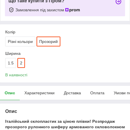
Що таке купити з Пром?
Замовлення під захистом
Колір
Різні кольори
Прозорий
Ширина
1.5
2
В наявності
Опис
Характеристики
Доставка
Оплата
Умови п
Опис
Італійський склопластик за ціною плівки! Розпродаж
прозорого рулонного шиферу армованого скловолокном