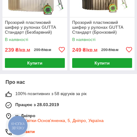
Прозорий пластиковий
Прозорий пластиковий
шифер у рулонах GUTTA
шифер у рулонах GUTTA
Стандарт (Безбарвний)
Стандарт (Бронзовий)
В наявності
В наявності
239
249
₴/кв.м
₴/кв.м
299 ₴/кв.м
299 ₴/кв.м
Купити
Купити
Про нас
100% позитивних з 58 відгуків за рік
Працює з 28.03.2019
м. Дніпро
вул. Квітки-Основ'яненка, 5, Дніпро, Україна
КНОПКА
ЗВ'ЯЗКУ
Контакти