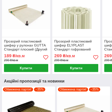
Прозорий пластиковий
Прозорий пластиковий
Проз
шифер у рулонах GUTTA
шифер ELYPLAST
шиф
Стандарт плоский (Другий
Стандарт гофрований
Стан
сорт)
(Безбарвний)
(Мол
189
269
269
₴/кв.м
₴/кв.м
290 ₴/кв.м
299 ₴/кв.м
299 ₴
Купити
Купити
Акційні пропозиції та новинки
Обмежена партія!
–35%
Обмежена партія!
–35%