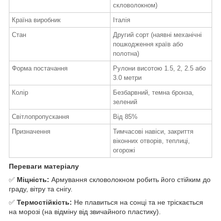
скловолокном)
Країна виробник
Італія
Стан
Другий сорт (наявні механічні
пошкодження країв або
полотна)
Форма постачання
Рулони висотою 1.5, 2, 2.5 або
3.0 метри
Колір
Безбарвний, темна бронза,
зелений
Світлопропускання
Від 85%
Призначення
Тимчасові навіси, закриття
віконних отворів, теплиці,
огорожі
Переваги матеріалу
✅
Міцність:
Армування скловолокном робить його стійким до
граду, вітру та снігу.
✅
Термостійкість:
Не плавиться на сонці та не тріскається
на морозі (на відміну від звичайного пластику).