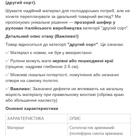
(другий сорт).
Шукаєте надійний матеріал для господарських потреб, але не
хочете переплачувати за ідеальний товарний вигляд? Ми
пропонуємо унікальне рішення —
прозорий шифер у
рулонах італійського виробництва
категорії "другий сорт".
Детальний опис стану (Важливо!)
Товар відноситься до категорії
"другий сорт"
. Це означає:
✅ Матеріал є новим, не був у використанні.
✅ Рулони можуть мати
нерівні або пошкоджені краї
(тріщини, надриви глибиною 2-5 см).
✅ Можливі локальні потертості, помутніння або незначні
отвори на самому полотні.
✅
Важливо:
Зазначені дефекти не впливають на загальну
міцність матеріалу при правильному монтажі (обрізка краю
або збільшення нахлесту)
Основні характеристики
ХАРАКТЕРИСТИКА
ОПИС
Матеріал
Склопластик армований
(поліефірна смола армована